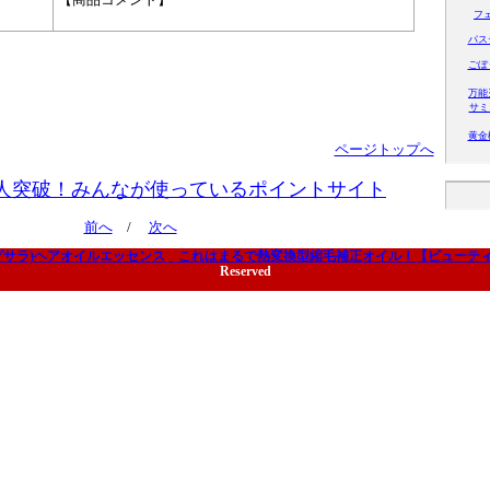
フ
パス
ごぼ
万能
サミ
黄金
ページトップへ
人突破！みんなが使っているポイントサイト
前へ
/
次へ
ra(スグサラ)ヘアオイルエッセンス これはまるで熱変換型縮毛補正オイル！【ビュー
Reserved