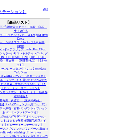
通販
【商品リスト】
三 千歳飴 60本セット（赤30・白30）
受注発注品
ードマキシワンピース Leopard Maxi
Dress
ャーム付きスタイルバッグ bag with
charm
ンボヘアクリップ Jumbo Hair Clips
ンカラーシリコンキルティングバッグ
ON COLOR SILICON QUITED BAG
毛剤 黄金宮 【医薬部外品】【2本セ
ット】
ーンレースタンクドレス 2-tone lace
Tank Dress
ズ ZARA レオパード柄カーディガン
ルドワッツ ただ履いただけなのに!?
れには整体・骨盤のプロもびっくり！
【ビューティーステーション】
ンモック式シートカバー）】 新商品
紹介特価！
育毛剤 黄金宮 【医薬部外品】
額】7～8gアーカンソー州ゴールデン
ラー原石（有料ペンダントオプション
あり）【ヘブン＆アース社】
uguSara(スグサラ)ヘアオイルエッセン
 これはまるで熱変換型縮毛補正オイ
ル！【ビューティーステーション】
ーシンプルシフォンワンピース Simple
solid color stitching chiffon dress
こ シールコレクション2 当て エンスカ