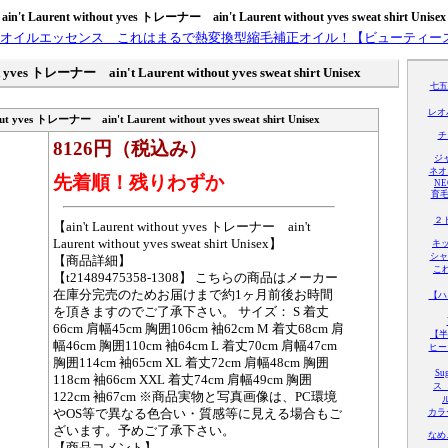
ain't Laurent without yves トレーナー ain't Laurent without yves sweat shirt Unisex
ut yves トレーナー ain't Laurent without yves sweat shirt Unisex
七五
レオパ
hout yves トレーナー ain't Laurent without yves sweat shirt Unisex
チ
8126円（税込み）
ジャ
ネオ
先着順！残りわずか
NE
育
２ト
【ain't Laurent without yves トレーナー ain't
Laurent without yves sweat shirt Unisex】
キッ
シャ
【商品詳細】
こ
【t21489475358-1308】 こちらの商品はメーカー
在庫分完売のためお届けまで約1ヶ月前後お時間
【ハ
を頂きますのでご了承下さい。 サイズ： S 着丈
66cm 肩幅45cm 胸囲106cm 袖62cm M 着丈68cm 肩
【半
幅46cm 胸囲110cm 袖64cm L 着丈70cm 肩幅47cm
ヒー
胸囲114cm 袖65cm XL 着丈72cm 肩幅48cm 胸囲
S
118cm 袖66cm XXL 着丈74cm 肩幅49cm 胸囲
ス
122cm 袖67cm ※商品実物と写真画像は、PC環境
やOS等で異なる色合い・質感等に見える場合もご
カラ
ざいます。予めご了承下さい。
なめ
【商品コメント】