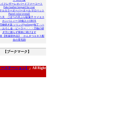
イ 30付1束
ェイクレザーレオパードファーコート
Fake leather leopard fur coat
テルカラーオーバーオール サロペット
Pastel color overall
う天 ごぼうの天ぷら駄菓子 ケイエス
カンパニィー 50個入り1BOX
刃物研ぎ器 ソリング(solinge)包丁・ハ
・おろし金・ピーラー・・・刃物の研
ぎ方に困らず簡単に研げます
樹 【医薬部外品】 かんきつエキス配
合の育毛剤
【ブークマーク】
ティーステーション】
」All Right